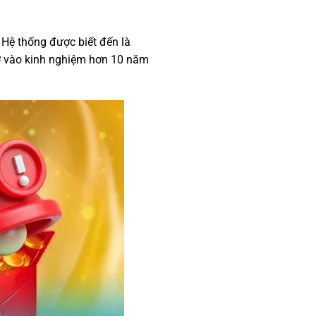
 Hệ thống được biết đến là
hờ vào kinh nghiệm hơn 10 năm