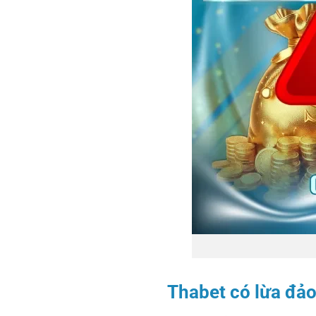
Thabet có lừa đảo