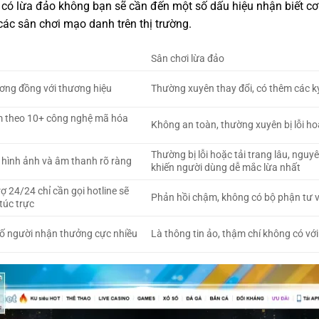
 có lừa đảo không bạn sẽ cần đến một số dấu hiệu nhận biết cơ
 các sân chơi mạo danh trên thị trường.
Sân chơi lừa đảo
ương đồng với thương hiệu
Thường xuyên thay đổi, có thêm các ký
 theo 10+ công nghệ mã hóa
Không an toàn, thường xuyên bị lỗi ho
Thường bị lỗi hoặc tải trang lâu, nguy
hình ảnh và âm thanh rõ ràng
khiến người dùng dễ mắc lừa nhất
ợ 24/24 chỉ cần gọi hotline sẽ
Phản hồi chậm, không có bộ phận tư 
túc trực
 số người nhận thưởng cực nhiều
Là thông tin ảo, thậm chí không có v