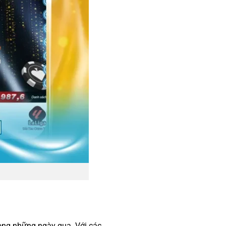
ong những ngày qua. Với các