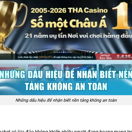
Những dấu hiệu để nhận biết nền tảng không an toàn
Thabet có lừa đảo không khiến nhiều người đang hoang mang tr